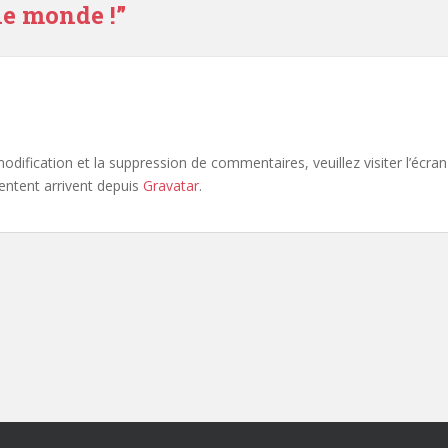
le monde !
”
odification et la suppression de commentaires, veuillez visiter l’éc
ntent arrivent depuis
Gravatar
.