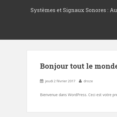
S
k
Systèmes et Signaux Sonores : A
i
p
t
o
m
a
i
n
c
Bonjour tout le monde
o
n
t
jeudi 2 février 2017
droze
e
n
Bienvenue dans WordPress. Ceci est votre prem
t